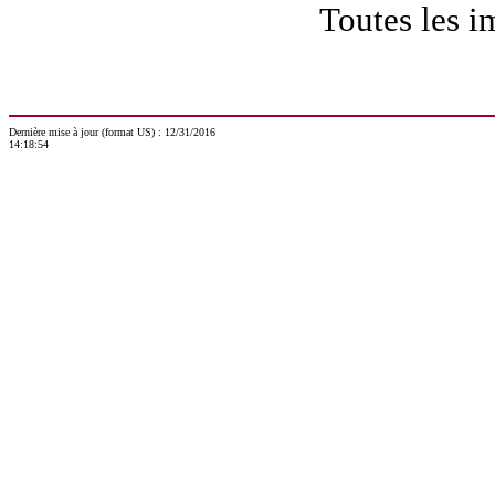
Toutes les 
Dernière mise à jour (format US) : 12/31/2016
14:18:54