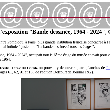
 l'exposition "Bande dessinée, 1964 - 2024",
re Pompidou, à Paris, plus grande institution française concacrée à l'a
bal intitulé à juste titre "La bande dessinée à tous les étages".
née, 1964 - 2024", occupait tout le 6ème étage du musée et avait pour o
s 1964.
,
ou
, on pouvait y découvrir quatre planches de
Jo
Tezuka
Forest
Crumb
 pages 61, 62, 91 et 156 de l'édition Delcourt de Journal 1&2).